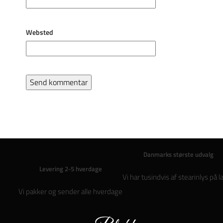
Websted
Danmarks største udvalg
Levering 2-5 hverdage
Vi har tusindvis af stearinlys på l
Vi pakker og sender alle hverdage