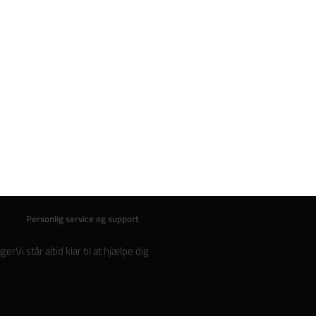
Personlig service og support
ager
Vi står altid klar til at hjælpe dig