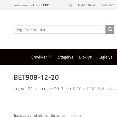
Fortsæt
Blog
Nyhedsbrev
Selv-Dyp
Fragtpriser fra kun 39 DKK
til
indhold
Søg
efter:
Smykker
Stagelys
Bloklys
Kuglelys
BET908-12-20
Udgivet
21. september 2017
den
1200 × 1200
i
Betonstage
Trackbacks er lukket, men du kan
kommenterer
.