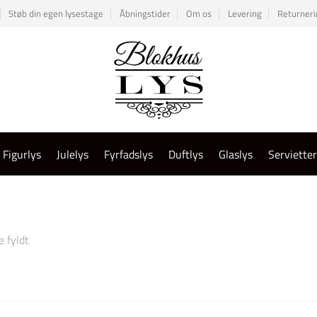
Støb din egen lysestage
Åbningstider
Om os
Levering
Returneri
Figurlys
Julelys
Fyrfadslys
Duftlys
Glaslys
Serviette
 fyldt