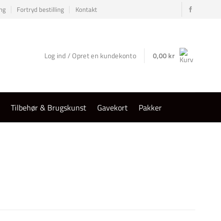
ng
Fortryd bestilling
Kontakt
Log ind / Opret en kundekonto
0,00
kr
r
Tilbehør & Brugskunst
Gavekort
Pakker