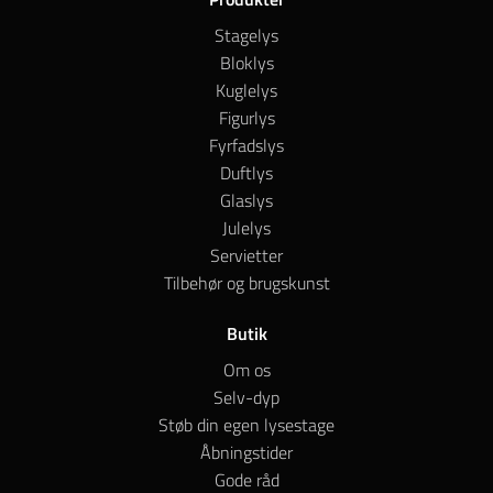
Stagelys
Bloklys
Kuglelys
Figurlys
Fyrfadslys
Duftlys
Glaslys
Julelys
Servietter
Tilbehør og brugskunst
Butik
Om os
Selv-dyp
Støb din egen lysestage
Åbningstider
Gode råd