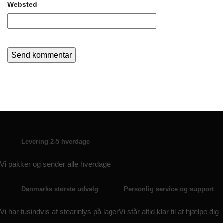
Websted
Levering 2-5 hverdage
Vi pakker og sender alle hverdage
Danmarks største udvalg
Personlig service og support
Vi har tusindvis af stearinlys på lager
Vi står altid klar til at hjælpe dig