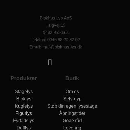
Blokhus Lys ApS
Ilsigvej 19
9492 Blokhus
Telefon: 0045 98 20 82 02
Email: mail@blokhus-lys.dk
Produkter
Butik
Stagelys
Om os
Bloklys
Selv-dyp
Kuglelys
Støb din egen lysestage
Figurlys
Åbningstider
Fyrfadslys
Gode råd
Duftlys
Levering