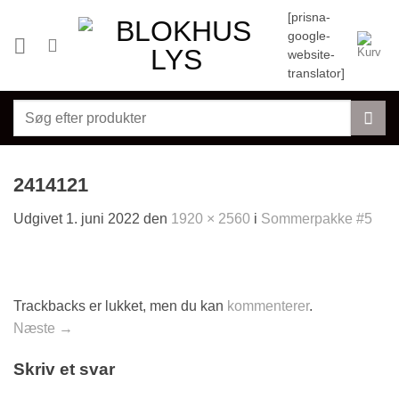
Fortsæt
[prisna-
til
google-
indhold
website-
translator]
Søg
efter:
2414121
Udgivet
1. juni 2022
den
1920 × 2560
i
Sommerpakke #5
Trackbacks er lukket, men du kan
kommenterer
.
Næste
→
Skriv et svar