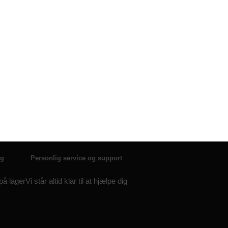
lg
Personlig service og support
 på lager
Vi står altid klar til at hjælpe dig