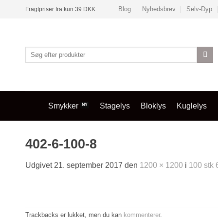
Fortsæt
Blog
Nyhedsbrev
Selv-Dyp
Fragtpriser fra kun 39 DKK
til
indhold
Søg
efter:
Smykker
Stagelys
Bloklys
Kuglelys
402-6-100-8
Udgivet
21. september 2017
den
1200 × 1200
i
100 stk 
Trackbacks er lukket, men du kan
kommenterer
.