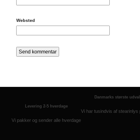
Websted
Danmarks største udva
Levering 2-5 hverdage
Vi har tusindvis af stearinlys
Vi pakker og sender alle hverdage