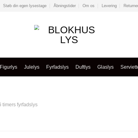
Støb din egen lysestage
Åbningstider
Om os
Levering
Returne
Figurlys
Julelys
Fyrfadslys
Duftlys
Glaslys
Serviett
6 timers fyrfadslys